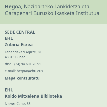
Hegoa,
Nazioarteko Lankidetza eta
Garapenari Buruzko Ikasketa Institutua
SEDE CENTRAL
EHU
Zubiria Etxea
Lehendakari Agirre, 81
48015 Bilbao
tfno.:
(34) 94 601 70 91
e-mail:
hegoa@ehu.eus
Mapa kontsultatu
EHU
Koldo Mitxelena Biblioteka
Nieves Cano, 33