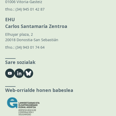
01006 Vitoria-Gasteiz
tfno.:
(34) 945 01 42 87
EHU
Carlos Santamaría Zentroa
Elhuyar plaza, 2
20018 Donostia-San Sebastián
tfno.:
(34) 943 01 74 64
Sare sozialak
Web-orrialde honen babeslea