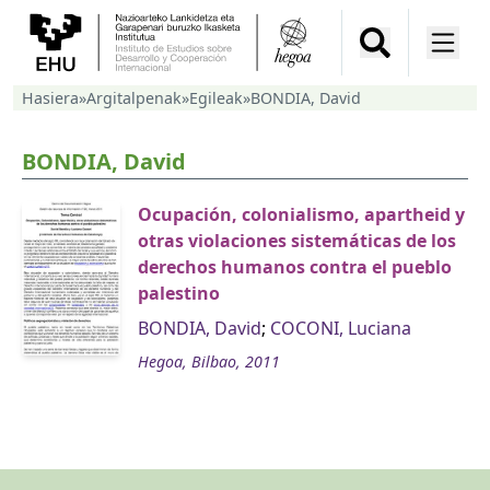
Hasiera
»
Argitalpenak
»
Egileak
»
BONDIA, David
BONDIA, David
Ocupación, colonialismo, apartheid y
otras violaciones sistemáticas de los
derechos humanos contra el pueblo
palestino
BONDIA, David
;
COCONI, Luciana
Hegoa, Bilbao, 2011