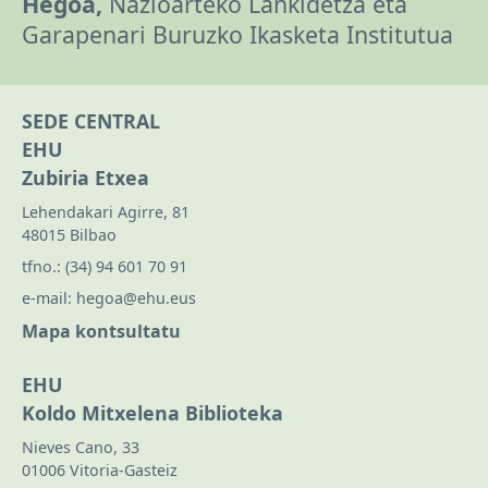
Hegoa,
Nazioarteko Lankidetza eta
Garapenari Buruzko Ikasketa Institutua
SEDE CENTRAL
EHU
Zubiria Etxea
Lehendakari Agirre, 81
48015 Bilbao
tfno.:
(34) 94 601 70 91
e-mail:
hegoa@ehu.eus
Mapa kontsultatu
EHU
Koldo Mitxelena Biblioteka
Nieves Cano, 33
01006 Vitoria-Gasteiz