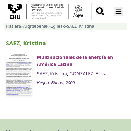
Hasiera
»
Argitalpenak
»
Egileak
»
SAEZ, Kristina
SAEZ, Kristina
Multinacionales de la energía en
América Latina
SAEZ, Kristina
;
GONZALEZ, Erika
Hegoa, Bilbao, 2009