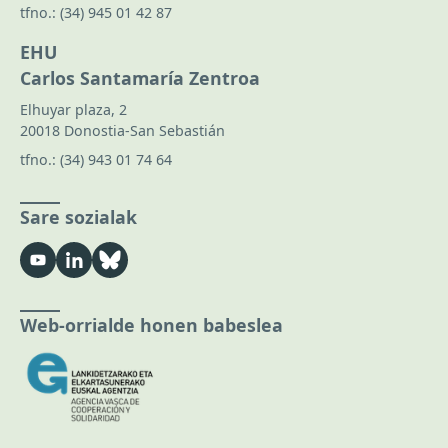
tfno.:
(34) 945 01 42 87
EHU
Carlos Santamaría Zentroa
Elhuyar plaza, 2
20018 Donostia-San Sebastián
tfno.:
(34) 943 01 74 64
Sare sozialak
Web-orrialde honen babeslea