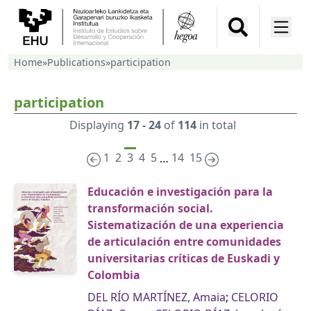
Home
»
Publications
»
participation
participation
Displaying
17 - 24
of
114
in total
1
2
3
4
5
14
15
…
Educación e investigación para la
transformación social.
Sistematización de una experiencia
de articulación entre comunidades
universitarias críticas de Euskadi y
Colombia
DEL RÍO MARTÍNEZ, Amaia
;
CELORIO