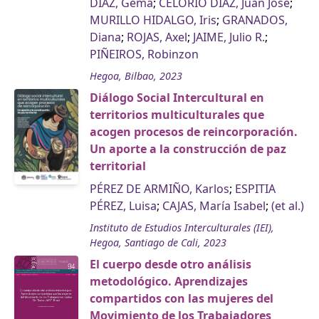
DÍAZ, Gema
;
CELORIO DÍAZ, Juan José
;
MURILLO HIDALGO, Iris
;
GRANADOS,
Diana
;
ROJAS, Axel
;
JAIME, Julio R.
;
PIÑEIROS, Robinzon
Hegoa, Bilbao, 2023
Diálogo Social Intercultural en
territorios multiculturales que
acogen procesos de reincorporación.
Un aporte a la construcción de paz
territorial
PÉREZ DE ARMIÑO, Karlos
;
ESPITIA
PÉREZ, Luisa
;
CAJAS, María Isabel
;
(et al.)
Instituto de Estudios Interculturales (IEI),
Hegoa, Santiago de Cali, 2023
El cuerpo desde otro análisis
metodológico. Aprendizajes
compartidos con las mujeres del
Movimiento de los Trabajadores