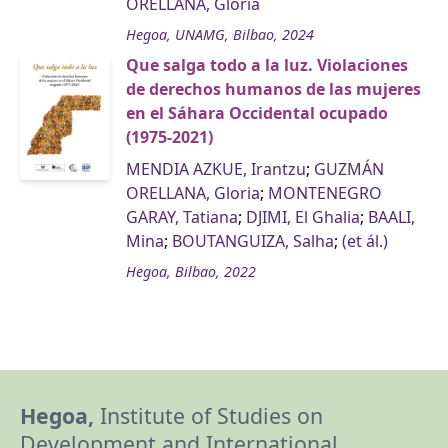
ORELLANA, Gloria
Hegoa, UNAMG, Bilbao, 2024
Que salga todo a la luz. Violaciones
de derechos humanos de las mujeres
en el Sáhara Occidental ocupado
(1975-2021)
MENDIA AZKUE, Irantzu
;
GUZMÁN
ORELLANA, Gloria
;
MONTENEGRO
GARAY, Tatiana
;
DJIMI, El Ghalia
;
BAALI,
Mina
;
BOUTANGUIZA, Salha
;
(et ál.)
Hegoa, Bilbao, 2022
Hegoa,
Institute of Studies on
Development and International