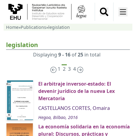
Home
»
Publications
»
legislation
legislation
Displaying
9 - 16
of
25
in total
1
2
3
4
El arbitraje inversor-estado: El
devenir jurídico de la nueva Lex
Mercatoria
CASTELLANOS CORTES, Omaira
Hegoa, Bilbao, 2016
La economía solidaria en la economía
plural: Discursos, prácticas y