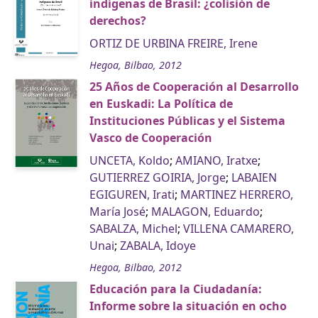
indígenas de Brasil: ¿colisión de
derechos?
ORTIZ DE URBINA FREIRE, Irene
Hegoa, Bilbao, 2012
25 Años de Cooperación al Desarrollo
en Euskadi: La Política de
Instituciones Públicas y el Sistema
Vasco de Cooperación
UNCETA, Koldo
;
AMIANO, Iratxe
;
GUTIERREZ GOIRIA, Jorge
;
LABAIEN
EGIGUREN, Irati
;
MARTINEZ HERRERO,
María José
;
MALAGON, Eduardo
;
SABALZA, Michel
;
VILLENA CAMARERO,
Unai
;
ZABALA, Idoye
Hegoa, Bilbao, 2012
Educación para la Ciudadanía:
Informe sobre la situación en ocho