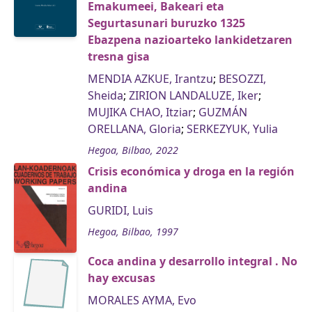
Emakumeei, Bakeari eta
Segurtasunari buruzko 1325
Ebazpena nazioarteko lankidetzaren
tresna gisa
MENDIA AZKUE, Irantzu
;
BESOZZI,
Sheida
;
ZIRION LANDALUZE, Iker
;
MUJIKA CHAO, Itziar
;
GUZMÁN
ORELLANA, Gloria
;
SERKEZYUK, Yulia
Hegoa, Bilbao, 2022
Crisis económica y droga en la región
andina
GURIDI, Luis
Hegoa, Bilbao, 1997
Coca andina y desarrollo integral . No
hay excusas
MORALES AYMA, Evo