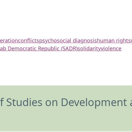
eration
conflicts
psychosocial diagnosis
human rights
ab Democratic Republic (SADR)
solidarity
violence
of Studies on Development 