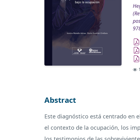
Heg
(Re
pos
97
1
Abstract
Este diagnóstico está centrado en el
el contexto de la ocupación, los imp
los testimonios de las sobreviviente