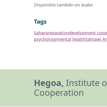
Disponible también en árabe.
Tags
Sahara
reparation
development coop
psychology
mental health
Sahrawi Ar
Hegoa,
Institute 
Cooperation