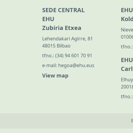
SEDE CENTRAL
EHU
EHU
Kol
Zubiria Etxea
Nieve
01006
Lehendakari Agirre, 81
48015 Bilbao
tfno.
tfno.:
(34) 94 601 70 91
EHU
e-mail:
hegoa@ehu.eus
Car
View map
Elhuy
20018
tfno.