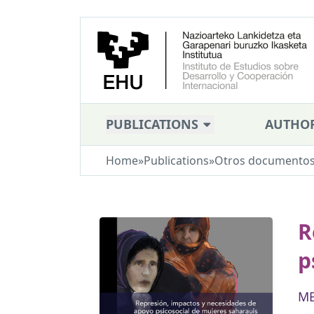
PUBLICATIONS
AUTHO
Home
»
Publications
»
Otros documento
R
p
ME