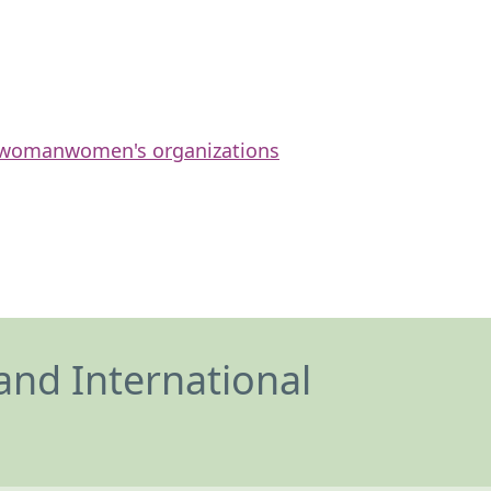
woman
women's organizations
and International