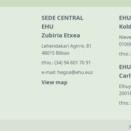
SEDE CENTRAL
EHU
EHU
Kol
Zubiria Etxea
Nieve
01006
Lehendakari Agirre, 81
48015 Bilbao
tfno.
tfno.:
(34) 94 601 70 91
EHU
e-mail:
hegoa@ehu.eus
Car
View map
Elhuy
20018
tfno.