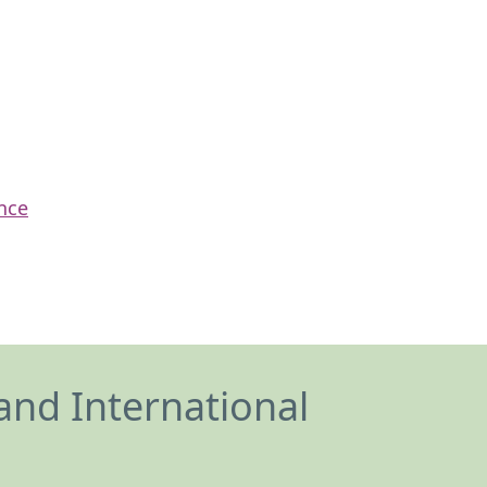
nce
and International