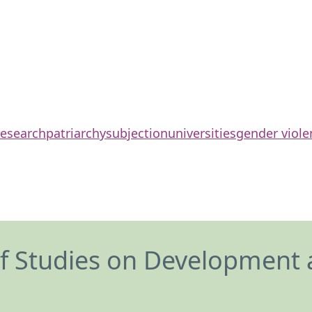
research
patriarchy
subjection
universities
gender viole
of Studies on Development 