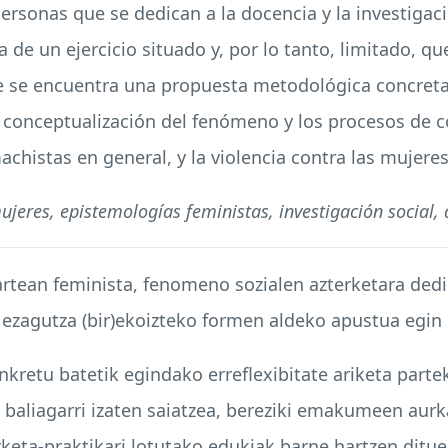
personas que se dedican a la docencia y la investigac
ta de un ejercicio situado y, por lo tanto, limitado, q
que se encuentra una propuesta metodológica concret
a conceptualización del fenómeno y los procesos de 
histas en general, y la violencia contra las mujeres 
mujeres, epistemologías feministas, investigación social,
 artean feminista, fenomeno sozialen azterketara de
 ezagutza (bir)ekoizteko formen aldeko apustua egin 
kretu batetik egindako erreflexibitate ariketa partek
 baliagarri izaten saiatzea, bereziki emakumeen aurk
rketa-praktikari lotutako edukiak barne hartzen di