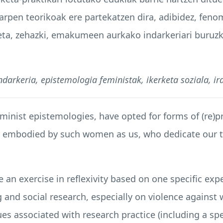
karpen teorikoak ere partekatzen dira, adibidez, fen
eta, zehazki, emakumeen aurkako indarkeriari buru
rkeria, epistemologia feministak, ikerketa soziala, ira
feminist epistemologies, have opted for forms of (re)
n embodied by such women as us, who dedicate our ti
e an exercise in reflexivity based on one specific exp
g and social research, especially on violence against 
ues associated with research practice (including a sp