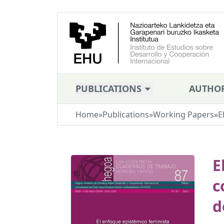
PUBLICATIONS
AUTHO
Home
»
Publications
»
Working Papers
»
E
E
c
d