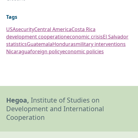
Tags
USA
security
Central America
Costa Rica
development cooperation
economic crisis
El Salvador
statistics
Guatemala
Honduras
military interventions
Nicaragua
foreign policy
economic policies
Hegoa,
Institute of Studies on
Development and International
Cooperation