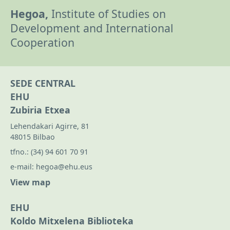
Hegoa,
Institute of Studies on
Development and International
Cooperation
SEDE CENTRAL
EHU
Zubiria Etxea
Lehendakari Agirre, 81
48015 Bilbao
tfno.:
(34) 94 601 70 91
e-mail:
hegoa@ehu.eus
View map
EHU
Koldo Mitxelena Biblioteka