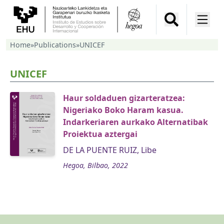
Home
»
Publications
»
UNICEF
UNICEF
Haur soldaduen gizarteratzea:
Nigeriako Boko Haram kasua.
Indarkeriaren aurkako Alternatibak
Proiektua aztergai
DE LA PUENTE RUIZ, Libe
Hegoa, Bilbao, 2022