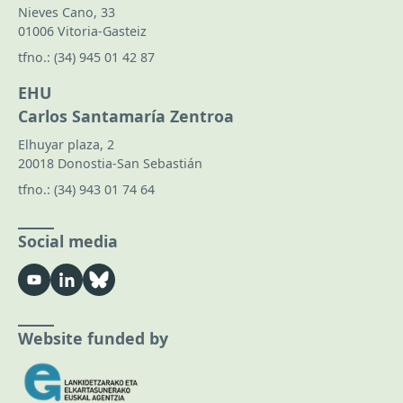
Nieves Cano, 33
01006 Vitoria-Gasteiz
tfno.:
(34) 945 01 42 87
EHU
Carlos Santamaría Zentroa
Elhuyar plaza, 2
20018 Donostia-San Sebastián
tfno.:
(34) 943 01 74 64
Social media
Website funded by