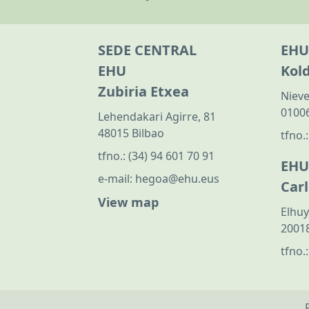
SEDE CENTRAL
EHU
EHU
Kol
Zubiria Etxea
Nieve
01006
Lehendakari Agirre, 81
48015 Bilbao
tfno.
tfno.:
(34) 94 601 70 91
EHU
e-mail:
hegoa@ehu.eus
Car
View map
Elhuy
20018
tfno.