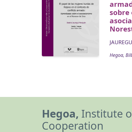
armad
sobre 
asocia
Norest
JAUREGUI
Hegoa, Bil
Hegoa,
Institute 
Cooperation