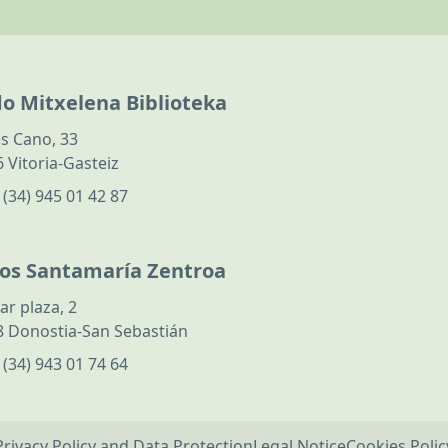
do Mitxelena Biblioteka
s Cano, 33
 Vitoria-Gasteiz
:
(34) 945 01 42 87
los Santamaría Zentroa
ar plaza, 2
 Donostia-San Sebastián
:
(34) 943 01 74 64
Privacy Policy and Data Protection
Legal Notice
Cookies Polic