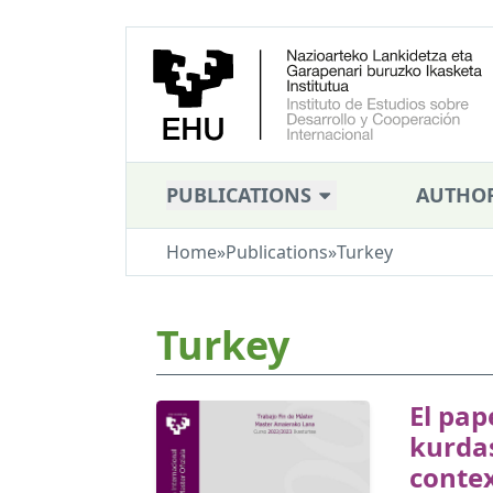
PUBLICATIONS
AUTHO
Home
»
Publications
»
Turkey
Turkey
El pap
kurdas
contex