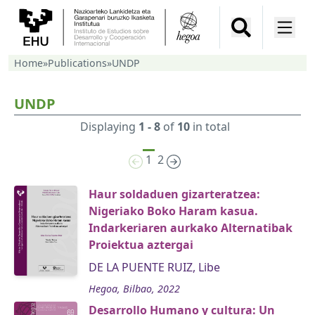
Home
»
Publications
»
UNDP
UNDP
Displaying
1 - 8
of
10
in total
1
2
Haur soldaduen gizarteratzea:
Nigeriako Boko Haram kasua.
Indarkeriaren aurkako Alternatibak
Proiektua aztergai
DE LA PUENTE RUIZ, Libe
Hegoa, Bilbao, 2022
Desarrollo Humano y cultura: Un