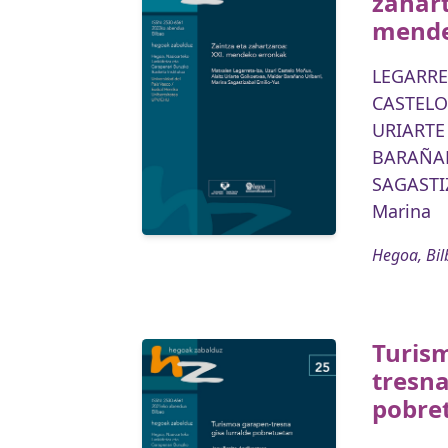
zahart
mende
LEGARRE
CASTELO
URIARTE 
BARAÑAN
SAGASTI
Marina
Hegoa, Bil
Turis
tresna
pobre