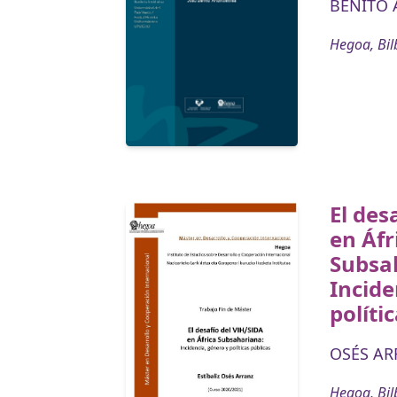
BENITO 
Hegoa, Bil
El des
en Áfr
Subsa
Incide
políti
OSÉS ARR
Hegoa, Bil