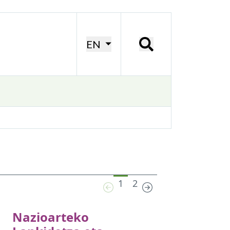
EN
1
2
Nazioarteko