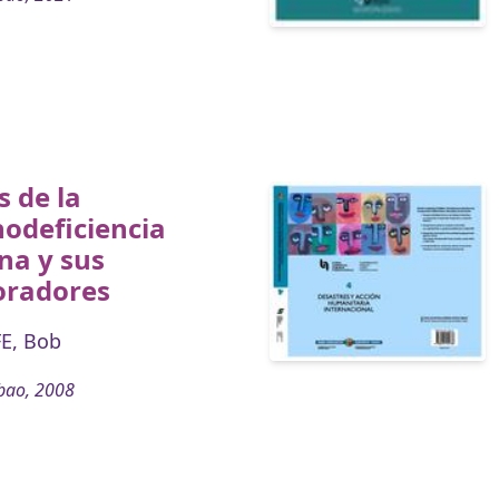
s de la
odeficiencia
a y sus
oradores
E, Bob
bao, 2008