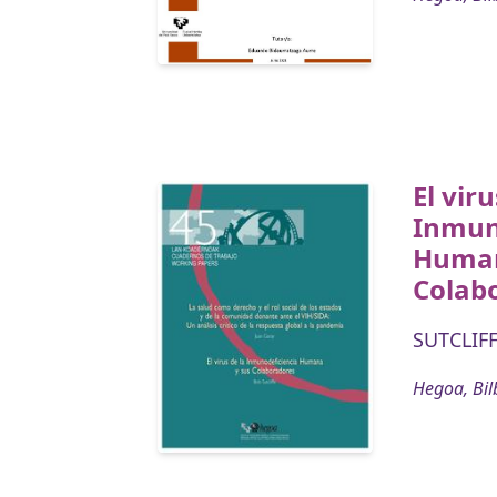
El viru
Inmun
Human
Colab
SUTCLIFF
Hegoa, Bil