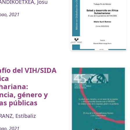
ANDIKOETXEA, Josu
bao, 2021
afío del VIH/SIDA
ica
hariana:
ncia, género y
cas públicas
ANZ, Estíbaliz
bao, 2021