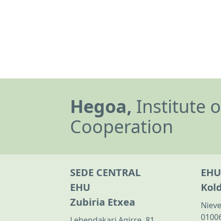
Hegoa,
Institute 
Cooperation
SEDE CENTRAL
EHU
EHU
Kol
Zubiria Etxea
Nieve
01006
Lehendakari Agirre, 81