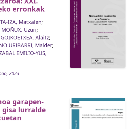
zaroa: XXI.
ko erronkak
TA-IZA, Matxalen
;
 MOÑUX, Uzuri
;
GOIKOETXEA, Alaitz
;
O URIBARRI, Maider
;
ZABAL EMILIO-YUS,
bao, 2023
moa garapen-
 gisa lurralde
tuetan