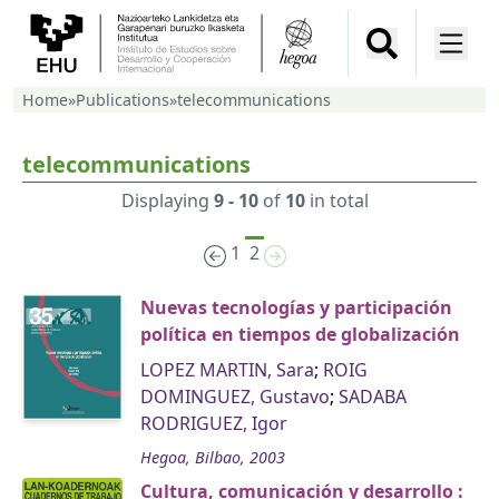
Home
»
Publications
»
telecommunications
telecommunications
Displaying
9 - 10
of
10
in total
1
2
Nuevas tecnologías y participación
política en tiempos de globalización
LOPEZ MARTIN, Sara
;
ROIG
DOMINGUEZ, Gustavo
;
SADABA
RODRIGUEZ, Igor
Hegoa, Bilbao, 2003
Cultura, comunicación y desarrollo :