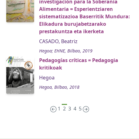
investigación para la Soberanía
Alimentaria = Esperientziaren
sistematizazioa Baserritik Mundura:
Elikadura burujabetzarako
prestakuntza eta ikerketa
CASADO, Beatriz
Hegoa; EHNE, Bilbao, 2019
Pedagogías críticas = Pedagogia
kritikoak
Hegoa
Hegoa, Bilbao, 2018
1
2
3
4
5