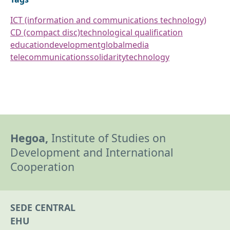
ICT (information and communications technology)
CD (compact disc)
technological qualification
education
development
global
media
telecommunications
solidarity
technology
Hegoa,
Institute of Studies on
Development and International
Cooperation
SEDE CENTRAL
EHU