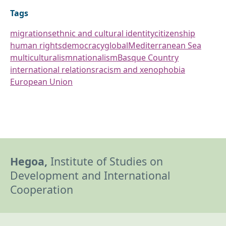
Tags
migrations
ethnic and cultural identity
citizenship
human rights
democracy
global
Mediterranean Sea
multiculturalism
nationalism
Basque Country
international relations
racism and xenophobia
European Union
Hegoa,
Institute of Studies on
Development and International
Cooperation