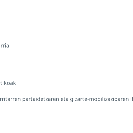
rria
tikoak
ritarren partaidetzaren eta gizarte-mobilizazioaren 