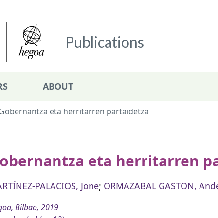
Publications
RS
ABOUT
Gobernantza eta herritarren partaidetza
obernantza eta herritarren p
RTÍNEZ-PALACIOS, Jone
;
ORMAZABAL GASTON, And
oa, Bilbao, 2019