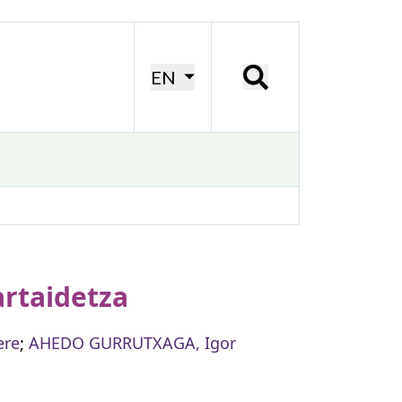
EN
artaidetza
ere
;
AHEDO GURRUTXAGA, Igor