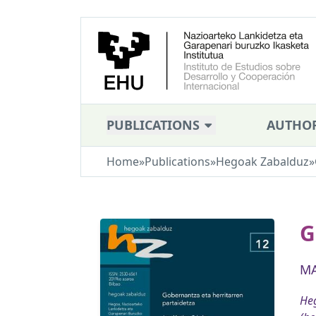
PUBLICATIONS
AUTHO
Home
»
Publications
»
Hegoak Zabalduz
»
G
MA
Heg