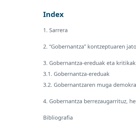
Index
1. Sarrera
2. “Gobernantza” kontzeptuaren jato
3. Gobernantza-ereduak eta kritikak
3.1. Gobernantza-ereduak
3.2. Gobernantzaren muga demokra
4. Gobernantza berrezaugarrituz, her
Bibliografia