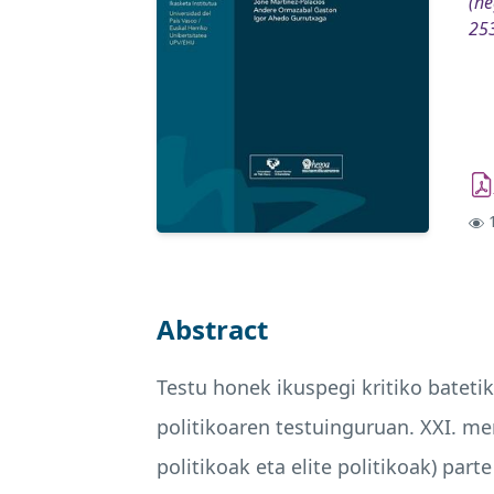
(he
25
1
Abstract
Testu honek ikuspegi kritiko batet
politikoaren testuinguruan.
XXI
. me
politikoak eta elite politikoak) part