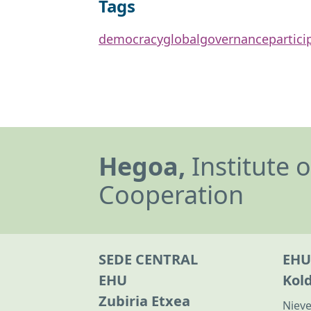
Tags
democracy
global
governance
partici
Hegoa,
Institute 
Cooperation
SEDE CENTRAL
EHU
EHU
Kol
Zubiria Etxea
Nieve