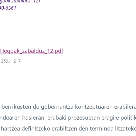
goak zabalduz; 12)
30-6561
Hegoak_zabalduz_12.pdf
259
217
ik berrikusten du gobernantza kontzeptuaren erabiler
ndearen hasieran, erabaki prozesuetan eragile politik
e hartzea definitzeko erabiltzen den terminoa litzatek