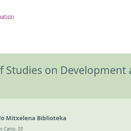
pation
of Studies on Development 
do Mitxelena Biblioteka
s Cano, 33