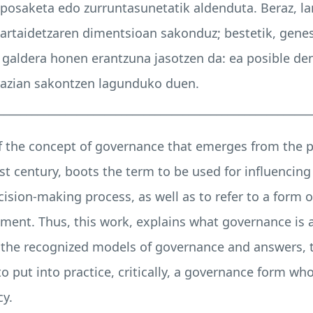
inposaketa edo zurruntasunetatik aldenduta. Beraz, l
 partaidetzaren dimentsioan sakonduz; bestetik, gene
 galdera honen erantzuna jasotzen da: ea posible den
krazian sakontzen lagunduko duen.
________________________________________________________
 of the concept of governance that emerges from the 
st century, boots the term to be used for influencin
cision-making process, as well as to refer to a form o
ment. Thus, this work, explains what governance is an
, the recognized models of governance and answers, 
 to put into practice, critically, a governance form w
cy.