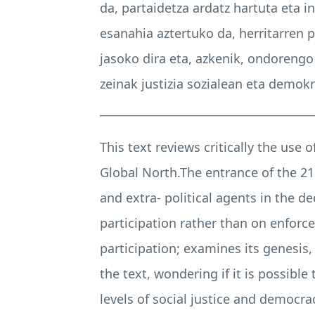
da, partaidetza ardatz hartuta eta 
esanahia aztertuko da, herritarren
jasoko dira eta, azkenik, ondorengo
zeinak justizia sozialean eta demo
______________________________________
This text reviews critically the use
Global North.The entrance of the 21
and extra- political agents in the de
participation rather than on enforce
participation; examines its genesis
the text, wondering if it is possible
levels of social justice and democra