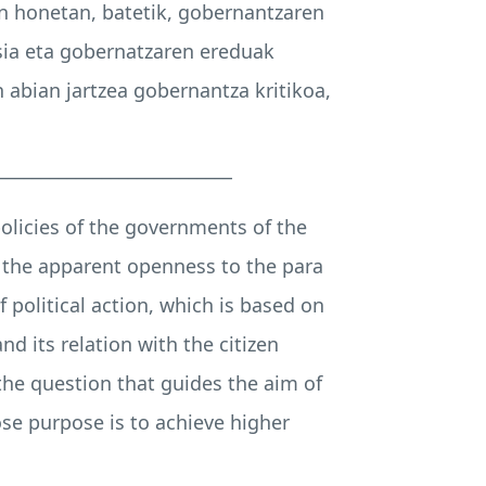
an honetan, batetik, gobernantzaren
sia eta gobernatzaren ereduak
 abian jartzea gobernantza kritikoa,
___________________________
policies of the governments of the
g the apparent openness to the para
f political action, which is based on
d its relation with the citizen
the question that guides the aim of
hose purpose is to achieve higher