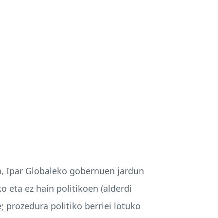
a, Ipar Globaleko gobernuen jardun
o eta ez hain politikoen (alderdi
e; prozedura politiko berriei lotuko