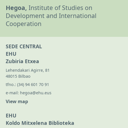
Hegoa,
Institute of Studies on
Development and International
Cooperation
SEDE CENTRAL
EHU
Zubiria Etxea
Lehendakari Agirre, 81
48015 Bilbao
tfno.:
(34) 94 601 70 91
e-mail:
hegoa@ehu.eus
View map
EHU
Koldo Mitxelena Biblioteka