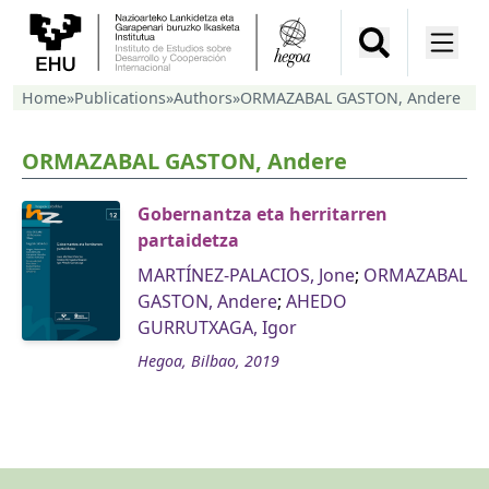
Home
»
Publications
»
Authors
»
ORMAZABAL GASTON, Andere
ORMAZABAL GASTON, Andere
Gobernantza eta herritarren
partaidetza
MARTÍNEZ-PALACIOS, Jone
;
ORMAZABAL
GASTON, Andere
;
AHEDO
GURRUTXAGA, Igor
Hegoa, Bilbao, 2019