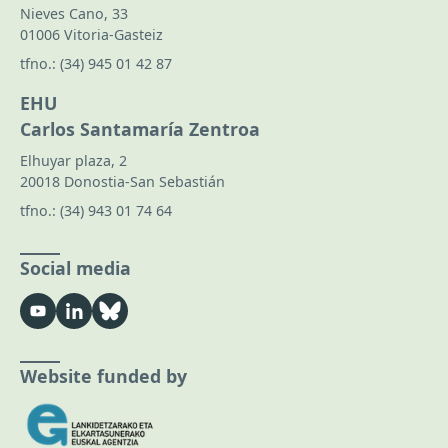
Nieves Cano, 33
01006 Vitoria-Gasteiz
tfno.:
(34) 945 01 42 87
EHU
Carlos Santamaría Zentroa
Elhuyar plaza, 2
20018 Donostia-San Sebastián
tfno.:
(34) 943 01 74 64
Social media
Website funded by