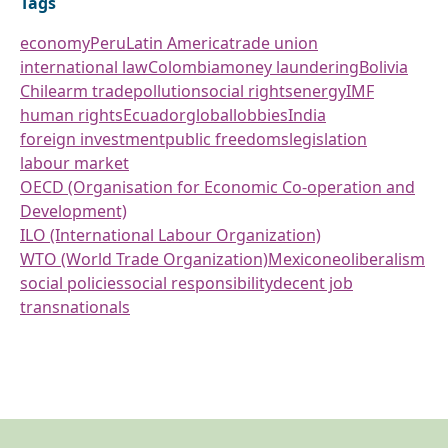
Tags
economy
Peru
Latin America
trade union
international law
Colombia
money laundering
Bolivia
Chile
arm trade
pollution
social rights
energy
IMF
human rights
Ecuador
global
lobbies
India
foreign investment
public freedoms
legislation
labour market
OECD (Organisation for Economic Co-operation and
Development)
ILO (International Labour Organization)
WTO (World Trade Organization)
Mexico
neoliberalism
social policies
social responsibility
decent job
transnationals