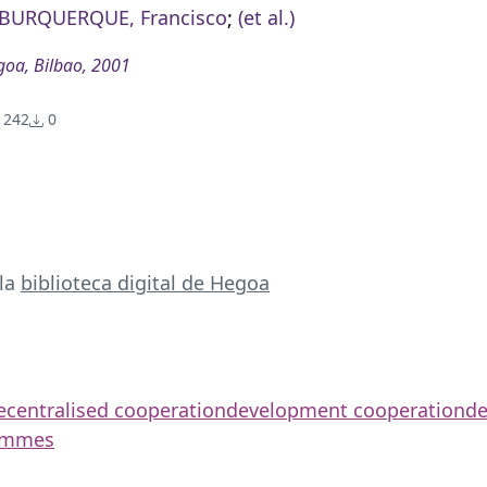
BURQUERQUE, Francisco
;
(et al.)
oa, Bilbao, 2001
242
0
 la
biblioteca digital de Hegoa
ecentralised cooperation
development cooperation
d
rammes