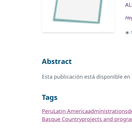
AL
Heg
1
Abstract
Esta publicación está disponible en
Tags
Peru
Latin America
administrations
d
Basque Country
projects and prog