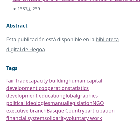
1537
259
Abstract
Esta publicación está disponible en la
biblioteca
digital de Hegoa
Tags
fair trade
capacity building
human capital
development cooperation
statistics
development education
global
graphics
political ideologies
manual
legislation
NGO
executive branch
Basque Country
participation
financial system
solidarity
voluntary work