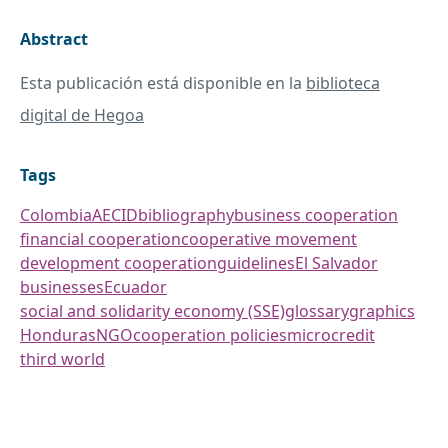
Abstract
Esta publicación está disponible en la
biblioteca
digital de Hegoa
Tags
Colombia
AECID
bibliography
business cooperation
financial cooperation
cooperative movement
development cooperation
guidelines
El Salvador
businesses
Ecuador
social and solidarity economy (SSE)
glossary
graphics
Honduras
NGO
cooperation policies
microcredit
third world