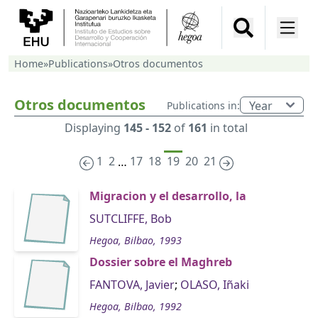
Home
»
Publications
»
Otros documentos
Otros documentos
Publications in:
Displaying
145 - 152
of
161
in total
1
2
17
18
19
20
21
…
Migracion y el desarrollo, la
SUTCLIFFE, Bob
Hegoa, Bilbao, 1993
Dossier sobre el Maghreb
FANTOVA, Javier
;
OLASO, Iñaki
Hegoa, Bilbao, 1992