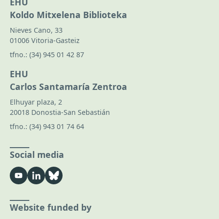
EHU
Koldo Mitxelena Biblioteka
Nieves Cano, 33
01006 Vitoria-Gasteiz
tfno.:
(34) 945 01 42 87
EHU
Carlos Santamaría Zentroa
Elhuyar plaza, 2
20018 Donostia-San Sebastián
tfno.:
(34) 943 01 74 64
Social media
Website funded by