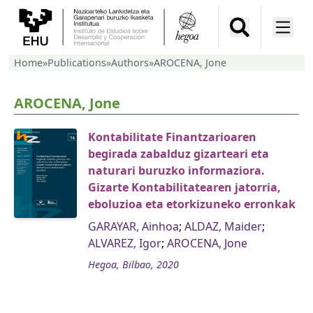
Home
»
Publications
»
Authors
»
AROCENA, Jone
AROCENA, Jone
Kontabilitate Finantzarioaren
begirada zabalduz gizarteari eta
naturari buruzko informaziora.
Gizarte Kontabilitatearen jatorria,
eboluzioa eta etorkizuneko erronkak
GARAYAR, Ainhoa
;
ALDAZ, Maider
;
ALVAREZ, Igor
;
AROCENA, Jone
Hegoa, Bilbao, 2020