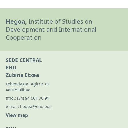
Hegoa,
Institute of Studies on
Development and International
Cooperation
SEDE CENTRAL
EHU
Zubiria Etxea
Lehendakari Agirre, 81
48015 Bilbao
tfno.:
(34) 94 601 70 91
e-mail:
hegoa@ehu.eus
View map