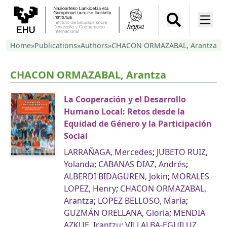
Home
»
Publications
»
Authors
»
CHACON ORMAZABAL, Arantza
CHACON ORMAZABAL, Arantza
La Cooperación y el Desarrollo
Humano Local: Retos desde la
Equidad de Género y la Participación
Social
LARRAÑAGA, Mercedes
;
JUBETO RUIZ,
Yolanda
;
CABANAS DIAZ, Andrés
;
ALBERDI BIDAGUREN, Jokin
;
MORALES
LOPEZ, Henry
;
CHACON ORMAZABAL,
Arantza
;
LOPEZ BELLOSO, María
;
GUZMÁN ORELLANA, Gloria
;
MENDIA
AZKUE, Irantzu
;
VILLALBA-EGUILUZ,