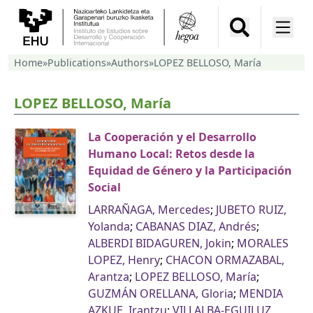
Home
»
Publications
»
Authors
»
LOPEZ BELLOSO, María
LOPEZ BELLOSO, María
La Cooperación y el Desarrollo
Humano Local: Retos desde la
Equidad de Género y la Participación
Social
LARRAÑAGA, Mercedes
;
JUBETO RUIZ,
Yolanda
;
CABANAS DIAZ, Andrés
;
ALBERDI BIDAGUREN, Jokin
;
MORALES
LOPEZ, Henry
;
CHACON ORMAZABAL,
Arantza
;
LOPEZ BELLOSO, María
;
GUZMÁN ORELLANA, Gloria
;
MENDIA
AZKUE, Irantzu
;
VILLALBA-EGUILUZ,