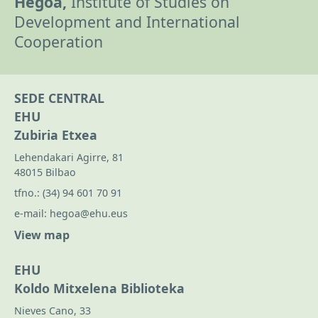
Hegoa,
Institute of Studies on
Development and International
Cooperation
SEDE CENTRAL
EHU
Zubiria Etxea
Lehendakari Agirre, 81
48015 Bilbao
tfno.:
(34) 94 601 70 91
e-mail:
hegoa@ehu.eus
View map
EHU
Koldo Mitxelena Biblioteka
Nieves Cano, 33