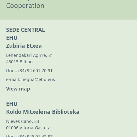
Cooperation
SEDE CENTRAL
EHU
Zubiria Etxea
Lehendakari Agirre, 81
48015 Bilbao
tfno.:
(34) 94 601 70 91
e-mail:
hegoa@ehu.eus
View map
EHU
Koldo Mitxelena Biblioteka
Nieves Cano, 33
01006 Vitoria-Gasteiz
tfno.:
(34) 945 01 42 87