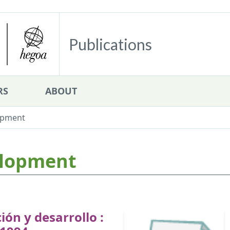
Publications
RS
ABOUT
opment
elopment
ión y desarrollo :