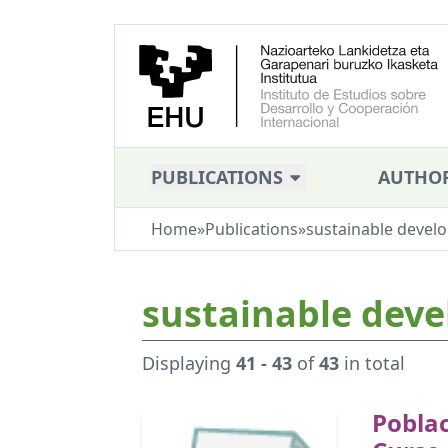
PUBLICATIONS
AUTHO
Home
»
Publications
»
sustainable devel
sustainable dev
Displaying
41 - 43
of
43
in total
Poblac