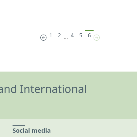
1
2
4
5
6
…
and International
Social media