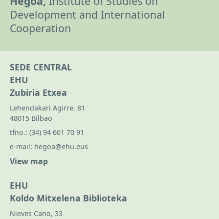
Hegoa,
Institute of Studies on
Development and International
Cooperation
SEDE CENTRAL
EHU
Zubiria Etxea
Lehendakari Agirre, 81
48015 Bilbao
tfno.:
(34) 94 601 70 91
e-mail:
hegoa@ehu.eus
View map
EHU
Koldo Mitxelena Biblioteka
Nieves Cano, 33