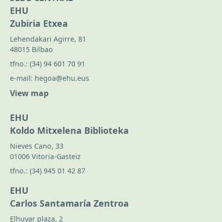
EHU
Zubiria Etxea
Lehendakari Agirre, 81
48015 Bilbao
tfno.:
(34) 94 601 70 91
e-mail:
hegoa@ehu.eus
View map
EHU
Koldo Mitxelena Biblioteka
Nieves Cano, 33
01006 Vitoria-Gasteiz
tfno.:
(34) 945 01 42 87
EHU
Carlos Santamaría Zentroa
Elhuyar plaza, 2