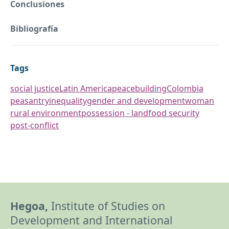
Conclusiones
Bibliografía
Tags
social justice
Latin America
peacebuilding
Colombia
peasantry
inequality
gender and development
woman
rural environment
possession - land
food security
post-conflict
Hegoa,
Institute of Studies on
Development and International