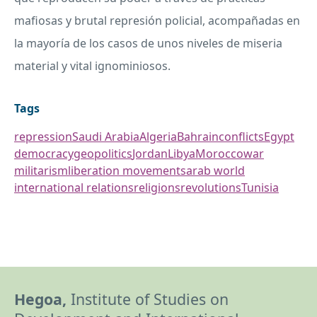
mafiosas y brutal represión policial, acompañadas en
la mayoría de los casos de unos niveles de miseria
material y vital ignominiosos.
Tags
repression
Saudi Arabia
Algeria
Bahrain
conflicts
Egypt
democracy
geopolitics
Jordan
Libya
Morocco
war
militarism
liberation movements
arab world
international relations
religions
revolutions
Tunisia
Hegoa,
Institute of Studies on