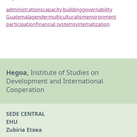
administrations
capacity building
governability
Guatemala
gender
multiculturalism
environment
participation
financial system
systematization
Hegoa,
Institute of Studies on
Development and International
Cooperation
SEDE CENTRAL
EHU
Zubiria Etxea