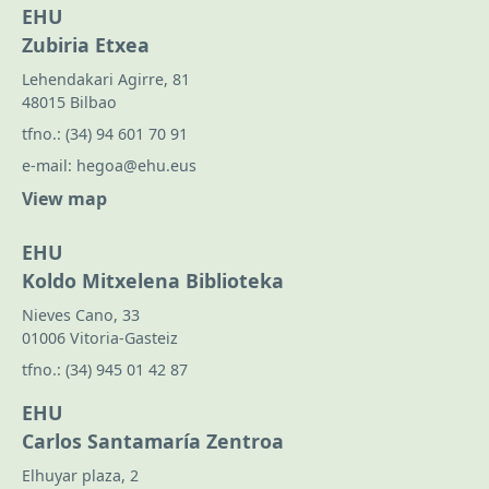
EHU
Zubiria Etxea
Lehendakari Agirre, 81
48015 Bilbao
tfno.:
(34) 94 601 70 91
e-mail:
hegoa@ehu.eus
View map
EHU
Koldo Mitxelena Biblioteka
Nieves Cano, 33
01006 Vitoria-Gasteiz
tfno.:
(34) 945 01 42 87
EHU
Carlos Santamaría Zentroa
Elhuyar plaza, 2