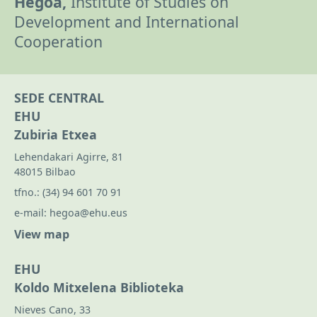
Hegoa,
Institute of Studies on
Development and International
Cooperation
SEDE CENTRAL
EHU
Zubiria Etxea
Lehendakari Agirre, 81
48015 Bilbao
tfno.:
(34) 94 601 70 91
e-mail:
hegoa@ehu.eus
View map
EHU
Koldo Mitxelena Biblioteka
Nieves Cano, 33