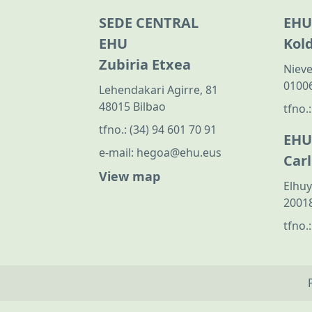
SEDE CENTRAL
EHU
EHU
Kol
Zubiria Etxea
Nieve
01006
Lehendakari Agirre, 81
48015 Bilbao
tfno.
tfno.:
(34) 94 601 70 91
EHU
e-mail:
hegoa@ehu.eus
Car
View map
Elhuy
20018
tfno.