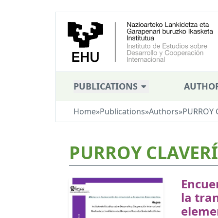
PUBLICATIONS
AUTHO
Home
»
Publications
»
Authors
»
PURROY C
PURROY CLAVERÍA
Encuen
la tra
eleme