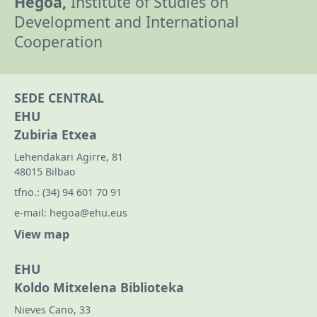
Hegoa,
Institute of Studies on
Development and International
Cooperation
SEDE CENTRAL
EHU
Zubiria Etxea
Lehendakari Agirre, 81
48015 Bilbao
tfno.:
(34) 94 601 70 91
e-mail:
hegoa@ehu.eus
View map
EHU
Koldo Mitxelena Biblioteka
Nieves Cano, 33