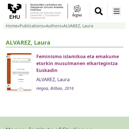
Home
»
Publications
»
Authors
»
ALVAREZ, Laura
ALVAREZ, Laura
Feminismo islamikoa eta emakume
etorkin musulmanen elkartegintza
Euskadin
ALVAREZ, Laura
Hegoa, Bilbao, 2016