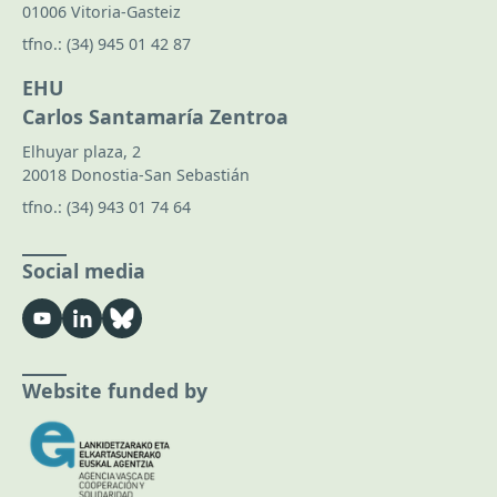
01006 Vitoria-Gasteiz
tfno.:
(34) 945 01 42 87
EHU
Carlos Santamaría Zentroa
Elhuyar plaza, 2
20018 Donostia-San Sebastián
tfno.:
(34) 943 01 74 64
Social media
Website funded by