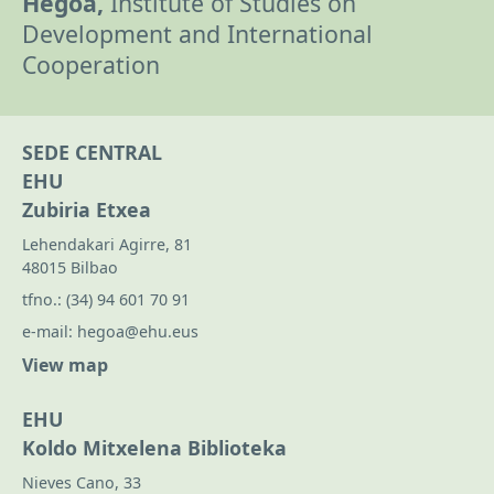
Hegoa,
Institute of Studies on
Development and International
Cooperation
SEDE CENTRAL
EHU
Zubiria Etxea
Lehendakari Agirre, 81
48015 Bilbao
tfno.:
(34) 94 601 70 91
e-mail:
hegoa@ehu.eus
View map
EHU
Koldo Mitxelena Biblioteka
Nieves Cano, 33