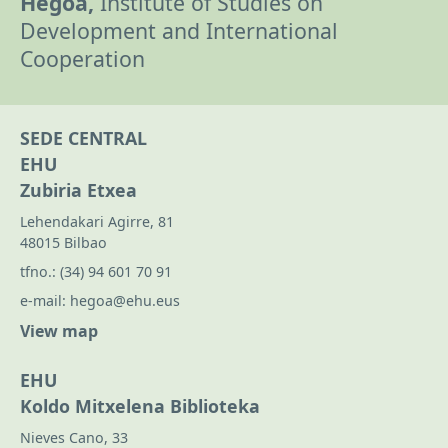
Hegoa,
Institute of Studies on
Development and International
Cooperation
SEDE CENTRAL
EHU
Zubiria Etxea
Lehendakari Agirre, 81
48015 Bilbao
tfno.:
(34) 94 601 70 91
e-mail:
hegoa@ehu.eus
View map
EHU
Koldo Mitxelena Biblioteka
Nieves Cano, 33