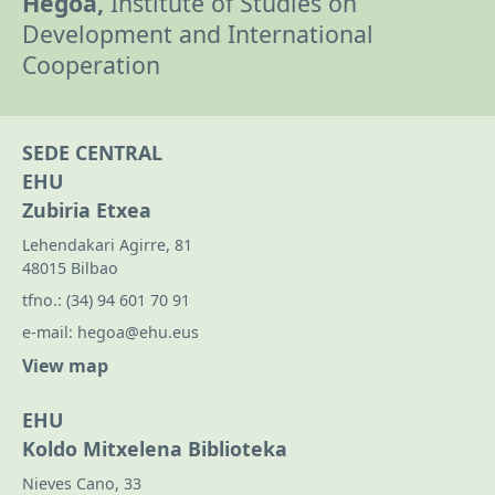
Hegoa,
Institute of Studies on
Development and International
Cooperation
SEDE CENTRAL
EHU
Zubiria Etxea
Lehendakari Agirre, 81
48015 Bilbao
tfno.:
(34) 94 601 70 91
e-mail:
hegoa@ehu.eus
View map
EHU
Koldo Mitxelena Biblioteka
Nieves Cano, 33