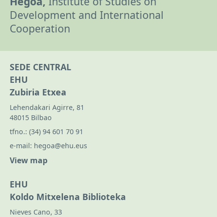
Hegoa,
Institute of Studies on
Development and International
Cooperation
SEDE CENTRAL
EHU
Zubiria Etxea
Lehendakari Agirre, 81
48015 Bilbao
tfno.:
(34) 94 601 70 91
e-mail:
hegoa@ehu.eus
View map
EHU
Koldo Mitxelena Biblioteka
Nieves Cano, 33