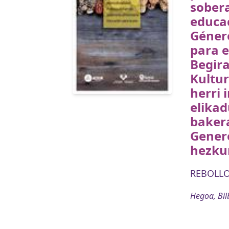
sobera
educac
Géner
para e
Begira
Kultu
herri 
elikad
baker
Gener
hezku
REBOLLO
Hegoa, Bil