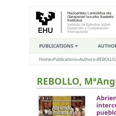
PUBLICATIONS
AUTHO
Home
»
Publications
»
Authors
»
REBOLLO,
REBOLLO, MªAng
Abrien
interc
pueblo