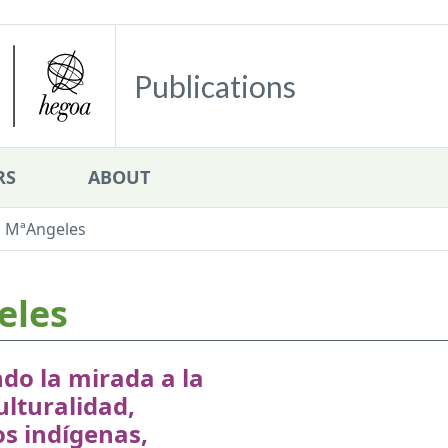
Publications
RS
ABOUT
 MªAngeles
eles
do la mirada a la
ulturalidad,
s indígenas,