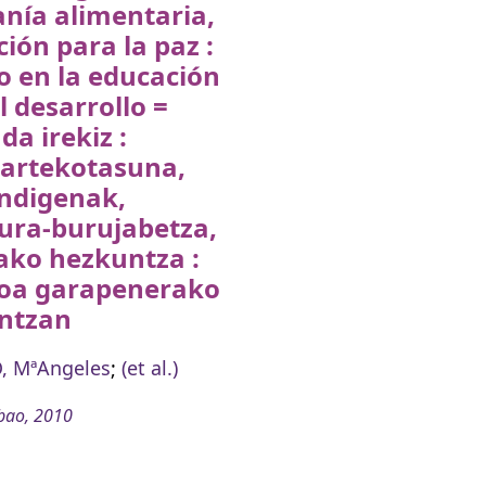
nía alimentaria,
ión para la paz :
o en la educación
l desarrollo =
da irekiz :
rartekotasuna,
indigenak,
ura-burujabetza,
ako hezkuntza :
oa garapenerako
ntzan
, MªAngeles
;
(et al.)
bao, 2010