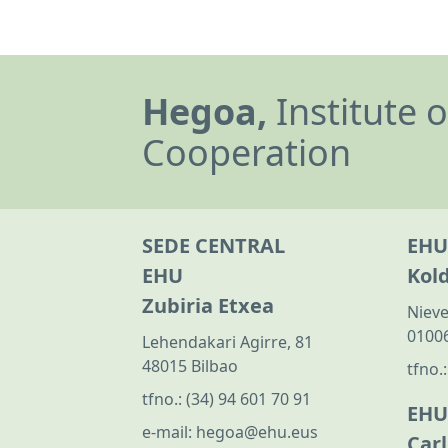
Hegoa,
Institute 
Cooperation
SEDE CENTRAL
EHU
EHU
Kol
Zubiria Etxea
Nieve
01006
Lehendakari Agirre, 81
48015 Bilbao
tfno.
tfno.:
(34) 94 601 70 91
EHU
e-mail:
hegoa@ehu.eus
Car