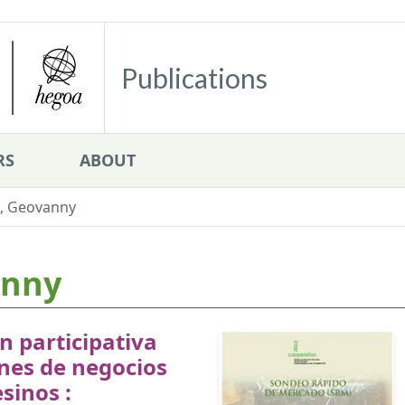
Publications
RS
ABOUT
, Geovanny
anny
n participativa
nes de negocios
sinos :