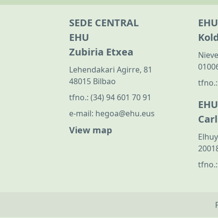
SEDE CENTRAL
EHU
EHU
Kol
Zubiria Etxea
Nieve
01006
Lehendakari Agirre, 81
48015 Bilbao
tfno.
tfno.:
(34) 94 601 70 91
EHU
e-mail:
hegoa@ehu.eus
Car
View map
Elhuy
20018
tfno.