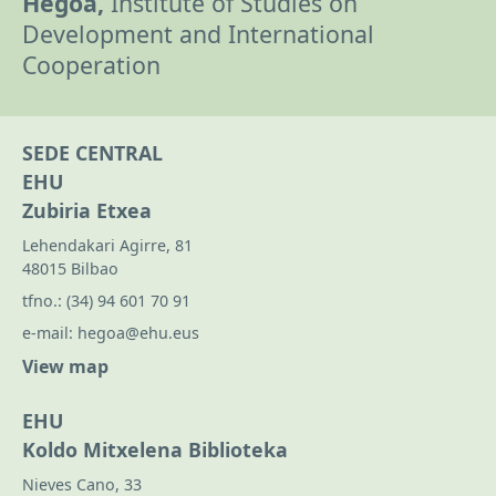
Hegoa,
Institute of Studies on
Development and International
Cooperation
SEDE CENTRAL
EHU
Zubiria Etxea
Lehendakari Agirre, 81
48015 Bilbao
tfno.:
(34) 94 601 70 91
e-mail:
hegoa@ehu.eus
View map
EHU
Koldo Mitxelena Biblioteka
Nieves Cano, 33